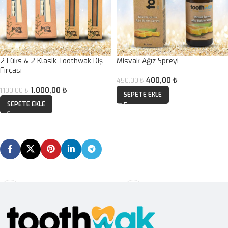
2 Lüks & 2 Klasik Toothwak Diş
Misvak Ağız Spreyi
Fırçası
400,00
₺
450,00
₺
1.000,00
₺
1.100,00
₺
SEPETE EKLE
SEPETE EKLE
Daha yeni
Daha eski