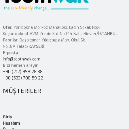
Ofis:
Yenibosna Merkez Mahallesi, Ladin Sokak No:4,
Kuyumcukent AVM Zemin Kat No:144 Bahçelievler/
İSTANBUL
Fabrika:
Başakpınar Yıldıztepe Mah. Okul Sk.
No:3/A Talas/
KAYSERİ
E-posta:
info@toothwak.com
Bizi hemen arayın
:
+90 (212) 998 28 38
+
90 (533) 708 59 22
MÜŞTERİLER
Giriş
Hesabım