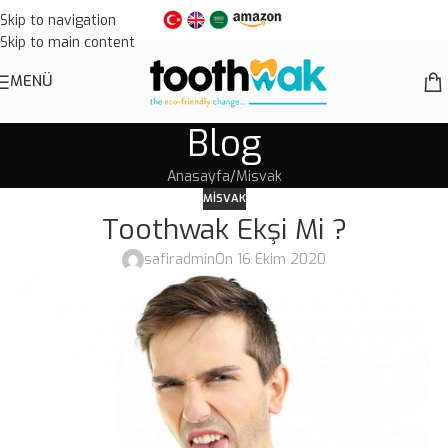
Skip to navigation
Skip to main content
MENÜ
Blog
Anasayfa
Misvak
MISVAK
Toothwak Ekşi Mi ?
safiradmin
On 16 Ekim 2020