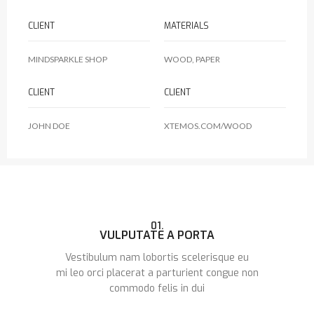
CLIENT
MATERIALS
MINDSPARKLE SHOP
WOOD, PAPER
CLIENT
CLIENT
JOHN DOE
XTEMOS.COM/WOOD
01.
VULPUTATE A PORTA
Vestibulum nam lobortis scelerisque eu
mi leo orci placerat a parturient congue non
commodo felis in dui