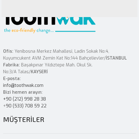
Netus eu mollis hac dignis
Furniture
Ofis:
Yenibosna Merkez Mahallesi, Ladin Sokak No:4,
Kuyumcukent AVM Zemin Kat No:144 Bahçelievler/
İSTANBUL
Fabrika:
Başakpınar Yıldıztepe Mah. Okul Sk.
No:3/A Talas/
KAYSERİ
E-posta:
info@toothwak.com
Bizi hemen arayın
:
+90 (212) 998 28 38
+
90 (533) 708 59 22
MÜŞTERİLER