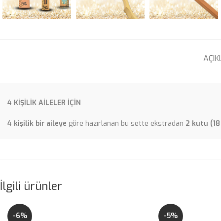
AÇI
4 KİŞİLİK AİLELER İÇİN
4 kişilik bir aileye
göre hazırlanan bu sette ekstradan
2 kutu (18
İlgili ürünler
-6%
-5%