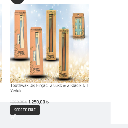
Toothwak Diş Fırçası 2 Lüks & 2 Klasik & 1
Toothwak Yedek 
Yedek
400,0
450,00
₺
1.250,00
₺
1.300,00
₺
SEPETE EKLE
SEPETE EKLE