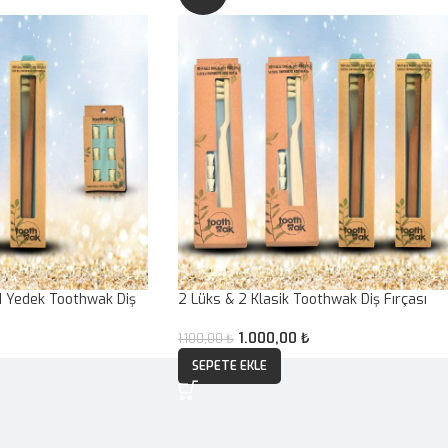
 1 Yedek Toothwak Diş
2 Lüks & 2 Klasik Toothwak Diş Fırçası
1.000,00
₺
1.100,00
₺
SEPETE EKLE