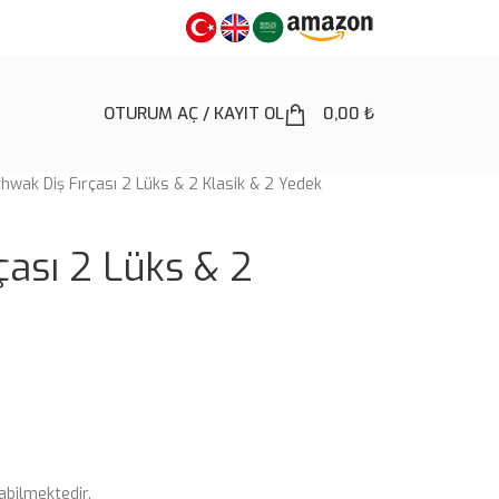
OTURUM AÇ / KAYIT OL
0,00
₺
hwak Diş Fırçası 2 Lüks & 2 Klasik & 2 Yedek
çası 2 Lüks & 2
abilmektedir.