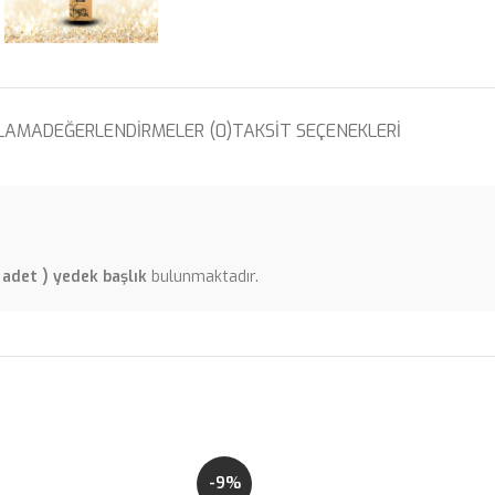
KLAMA
DEĞERLENDIRMELER (0)
TAKSIT SEÇENEKLERI
 adet )
yedek başlık
bulunmaktadır.
-9%