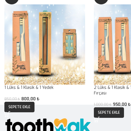
1 Lüks & 1 Klasik & 1 Yedek
2 Lüks & 1 Klasik &
Fırçası
800,00
₺
850,00
₺
950,00
₺
1.000,00
₺
SEPETE EKLE
SEPETE EKLE