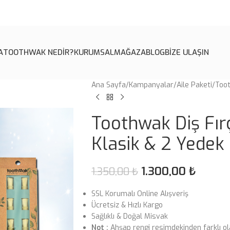
A
TOOTHWAK NEDİR?
KURUMSAL
MAĞAZA
BLOG
BİZE ULAŞIN
Ana Sayfa
Kampanyalar
Aile Paketi
Toot
Toothwak Diş Fır
Klasik & 2 Yedek
1.300,00
₺
1.350,00
₺
SSL Korumalı Online Alışveriş
Ücretsiz & Hızlı Kargo
Sağlıklı & Doğal Misvak
Not :
Ahşap rengi resimdekinden farklı ol