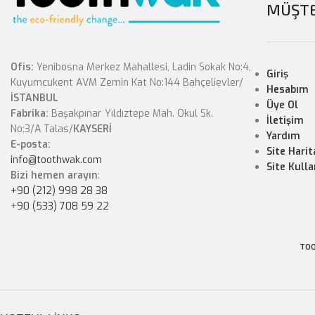
MÜŞTE
Ofis:
Yenibosna Merkez Mahallesi, Ladin Sokak No:4,
Giriş
Kuyumcukent AVM Zemin Kat No:144 Bahçelievler/
Hesabım
İSTANBUL
Üye Ol
Fabrika:
Başakpınar Yıldıztepe Mah. Okul Sk.
İletişim
No:3/A Talas/
KAYSERİ
Yardım
E-posta:
Site Harit
info@toothwak.com
Site Kulla
Bizi hemen arayın
:
+90 (212) 998 28 38
+
90 (533) 708 59 22
TOO