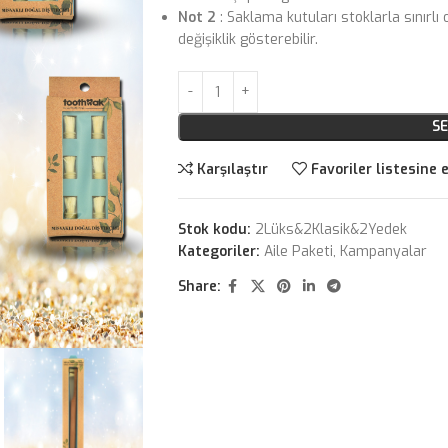
Not 2
: Saklama kutuları stoklarla sınırl
değişiklik gösterebilir.
SE
Karşılaştır
Favoriler listesine 
Stok kodu:
2Lüks&2Klasik&2Yedek
Kategoriler:
Aile Paketi
,
Kampanyalar
Share: