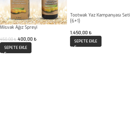
Tootwak Yaz Kampanyası Seti
(6+1)
Misvak Ağız Spreyi
1.450,00
₺
400,00
₺
450,00
₺
SEPETE EKLE
SEPETE EKLE