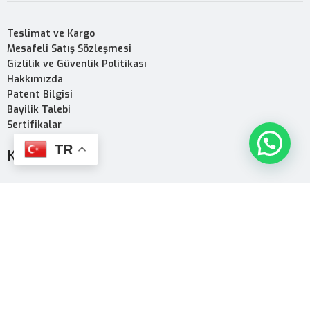
Teslimat ve Kargo
Mesafeli Satış Sözleşmesi
Gizlilik ve Güvenlik Politikası
Hakkımızda
Patent Bilgisi
Bayilik Talebi
Sertifikalar
TR
KURUMSAL
Kurumsal
Ürün PDF
Mağaza
Ürünler
Toothwak Nedir?
Çeşitler
Kampanyalar