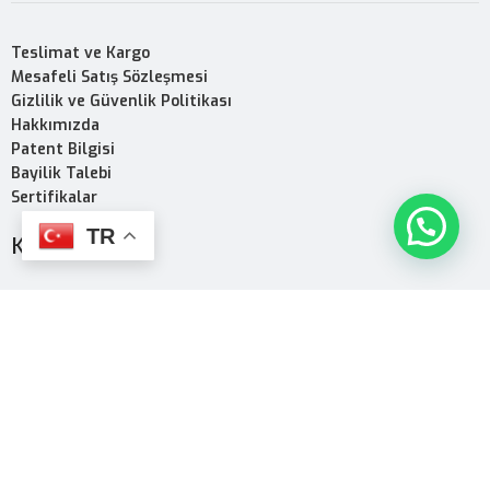
Teslimat ve Kargo
Mesafeli Satış Sözleşmesi
Gizlilik ve Güvenlik Politikası
Hakkımızda
Patent Bilgisi
Bayilik Talebi
Sertifikalar
TR
KURUMSAL
Kurumsal
Ürün PDF
Mağaza
Ürünler
Toothwak Nedir?
Çeşitler
Kampanyalar