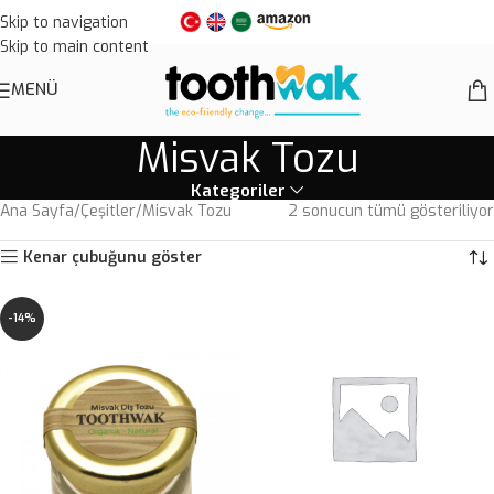
Skip to navigation
Skip to main content
MENÜ
Misvak Tozu
Kategoriler
Ana Sayfa
Çeşitler
Misvak Tozu
2 sonucun tümü gösteriliyor
Kenar çubuğunu göster
-14%