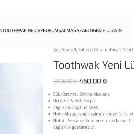
A
TOOTHWAK NEDİR?
KURUMSAL
MAĞAZA
BLOG
BİZE ULAŞIN
Ana Sayfa
Çeşitler
Lüks
Toothwak Yeni 
Toothwak Yeni L
450,00
₺
500,00
₺
SSL Korumalı Online Alışveriş
Ücretsiz & Hızlı Kargo
Sağlıklı & Doğal Misvak
Not :
Ahşap rengi resimdekinden farklı ol
Not 2
: Saklama kutuları stoklarla sınırl
değişiklik gösterebilir.