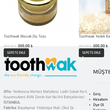
Toothwak Misvak Diş Tozu
Toothwak Yedek Baş
300,00
₺
300,00
₺
350,00
₺
350,00
₺
SEPETE EKLE
SEPETE EKLE
MÜŞTE
Ofis:
Yenibosna Merkez Mahallesi, Ladin Sokak No:4,
Giriş
Kuyumcukent AVM Zemin Kat No:144 Bahçelievler/
Hesabım
İSTANBUL
Üye Ol
Fabrika:
Başakpınar Yıldıztepe Mah. Okul Sk.