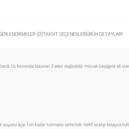
ĞERLENDIRMELER (0)
TAKSIT SEÇENEKLERI
ÜRÜN DETAYLARI
arlandı. Uç kısmında bulunan 3 adet değişebilir misvak başlığına ek o
uyunu açıp 1 sn kadar tutmanız yeterlidir. Hafif ıslatıp kolayca kulla