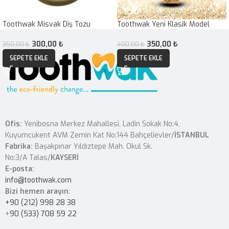
Toothwak Misvak Diş Tozu
Toothwak Yeni Klasik Model
300,00
₺
350,00
₺
350,00
₺
400,00
₺
SEPETE EKLE
SEPETE EKLE
Ofis:
Yenibosna Merkez Mahallesi, Ladin Sokak No:4,
Kuyumcukent AVM Zemin Kat No:144 Bahçelievler/
İSTANBUL
Fabrika:
Başakpınar Yıldıztepe Mah. Okul Sk.
No:3/A Talas/
KAYSERİ
E-posta:
info@toothwak.com
Bizi hemen arayın
:
+90 (212) 998 28 38
+
90 (533) 708 59 22