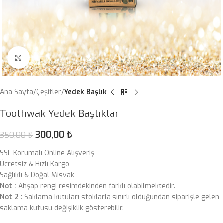
Click to enlarge
Ana Sayfa
Çeşitler
Yedek Başlık
Toothwak Yedek Başlıklar
300,00
₺
350,00
₺
SSL Korumalı Online Alışveriş
Ücretsiz & Hızlı Kargo
Sağlıklı & Doğal Misvak
Not :
Ahşap rengi resimdekinden farklı olabilmektedir.
Not 2
: Saklama kutuları stoklarla sınırlı olduğundan siparişle gelen
saklama kutusu değişiklik gösterebilir.