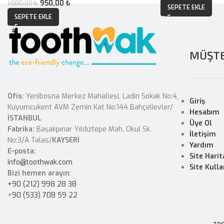
950,00
₺
1.000,00
₺
SEPETE EKLE
SEPETE EKLE
MÜŞTE
Ofis:
Yenibosna Merkez Mahallesi, Ladin Sokak No:4,
Giriş
Kuyumcukent AVM Zemin Kat No:144 Bahçelievler/
Hesabım
İSTANBUL
Üye Ol
Fabrika:
Başakpınar Yıldıztepe Mah. Okul Sk.
İletişim
No:3/A Talas/
KAYSERİ
Yardım
E-posta:
Site Harit
info@toothwak.com
Site Kulla
Bizi hemen arayın
:
+90 (212) 998 28 38
+
90 (533) 708 59 22