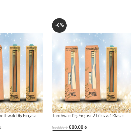
-6%
oothwak Diş Fırçası
Toothwak Diş Fırçası 2 Lüks & 1 Klasik
₺
800,00
₺
850,00
₺