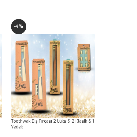
-4%
-4%
Toothwak Diş Fırçası 2 Lüks & 2 Klasik & 1
Toothwak Diş Fır
Yedek
Yedek