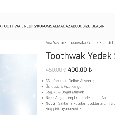
A
TOOTHWAK NEDİR?
KURUMSAL
MAĞAZA
BLOG
BİZE ULAŞIN
Ana Sayfa
Kampanyalar
Yedek Sepeti
To
Toothwak Yedek S
400,00
₺
450,00
₺
SSL Korumalı Online Alışveriş
Ücretsiz & Hızlı Kargo
Sağlıklı & Doğal Misvak
Not :
Ahşap rengi resimdekinden farklı ol
Not 2
: Saklama kutuları stoklarla sınırl
değişiklik gösterebilir.