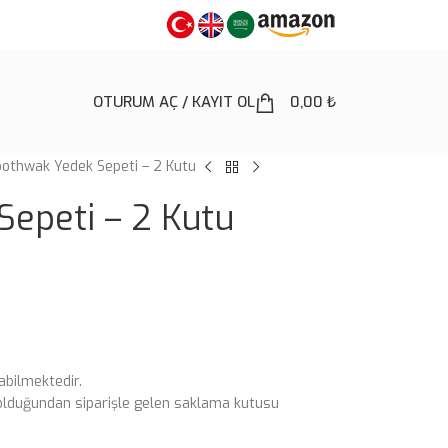
OTURUM AÇ / KAYIT OL
0,00
₺
othwak Yedek Sepeti – 2 Kutu
epeti – 2 Kutu
abilmektedir.
ı olduğundan siparişle gelen saklama kutusu