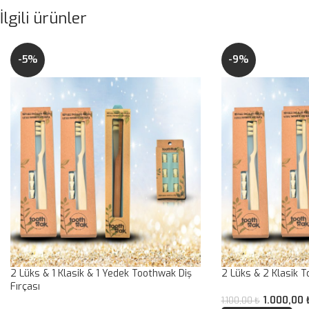
İlgili ürünler
-5%
-9%
2 Lüks & 1 Klasik & 1 Yedek Toothwak Diş
2 Lüks & 2 Klasik T
Fırçası
1.000,00
1.100,00
₺