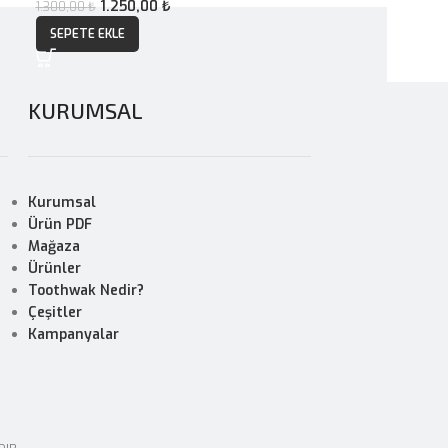
1.250,00
₺
1.300
1.300,00
₺
1.350,00
₺
SEPETE EKLE
SEPETE EKLE
KURUMSAL
Kurumsal
Ürün PDF
Mağaza
Ürünler
Toothwak Nedir?
Çeşitler
Kampanyalar